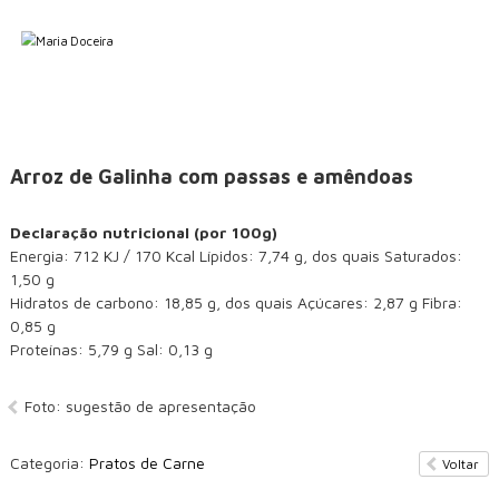
S
M
C
k
o
a
i
m
p
r
i
t
i
d
o
a
a
C
c
D
a
o
Arroz de Galinha com passas e amêndoas
o
s
n
e
c
t
i
Declaração nutricional (por 100g)
e
e
r
Energia: 712 KJ / 170 Kcal Lípidos: 7,74 g, dos quais Saturados:
n
i
a
1,50 g
t
r
Hidratos de carbono: 18,85 g, dos quais Açúcares: 2,87 g Fibra:
a
0,85 g
Proteínas: 5,79 g Sal: 0,13 g
Foto: sugestão de apresentação
Categoria:
Pratos de Carne
Voltar