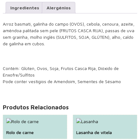
Ingredientes
Alergénios
Arroz basmati, galinha do campo (OVOS), cebola, cenoura, azeite,
amêndoa palitada sem pele (FRUTOS CASCA RIJA), passas de uva
sem graínha, molho inglês (SULFITOS, SOJA, GLÚTEN), alho, caldo
de galinha em cubos.
Contém: Glúten, Ovos, Soja, Frutos Casca Rija, Dióxido de
Enxofre/Sulfitos
Pode conter vestígios de Amendoim, Sementes de Sésamo
Produtos Relacionados
Rolo de carne
Lasanha de vitela