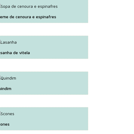
eme de cenoura e espinafres
sanha de vitela
uindim
cones