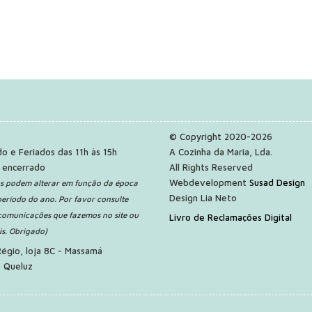
© Copyright 2020-2026
do e Feriados das 11h às 15h
A Cozinha da Maria, Lda.
 encerrado
All Rights Reserved
Webdevelopment
Susad Design
os podem alterar em função da época
Design Lia Neto
período do ano. Por favor consulte
comunicações que fazemos no site ou
Livro de Reclamações Digital
is. Obrigado)
Régio, loja 8C - Massamá
 Queluz