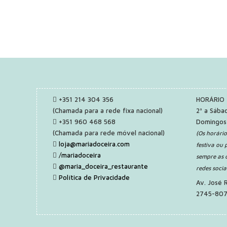
+351 214 304 356
HORÁRIO
(Chamada para a rede fixa nacional)
2ª a Sába
+351 960 468 568
Domingos
(Chamada para rede móvel nacional)
(Os horári
loja@mariadoceira.com
festiva ou 
/mariadoceira
sempre as 
@maria_doceira_restaurante
redes socia
Política de Privacidade
Av. José 
2745-807