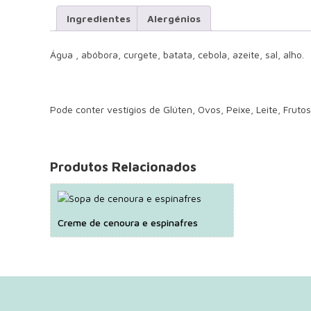
Ingredientes
Alergénios
Água , abóbora, curgete, batata, cebola, azeite, sal, alho.
Pode conter vestígios de Glúten, Ovos, Peixe, Leite, Fruto
Produtos Relacionados
Creme de cenoura e espinafres