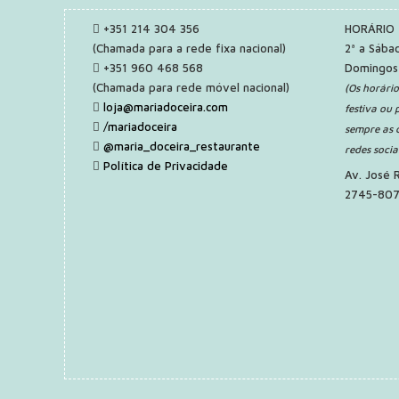
+351 214 304 356
HORÁRIO
(Chamada para a rede fixa nacional)
2ª a Sába
+351 960 468 568
Domingos
(Chamada para rede móvel nacional)
(Os horári
loja@mariadoceira.com
festiva ou 
/mariadoceira
sempre as 
@maria_doceira_restaurante
redes socia
Política de Privacidade
Av. José 
2745-807