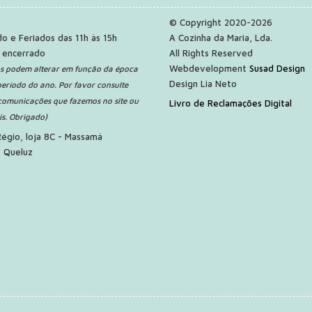
© Copyright 2020-2026
do e Feriados das 11h às 15h
A Cozinha da Maria, Lda.
 encerrado
All Rights Reserved
Webdevelopment
Susad Design
os podem alterar em função da época
Design Lia Neto
período do ano. Por favor consulte
comunicações que fazemos no site ou
Livro de Reclamações Digital
is. Obrigado)
Régio, loja 8C - Massamá
 Queluz