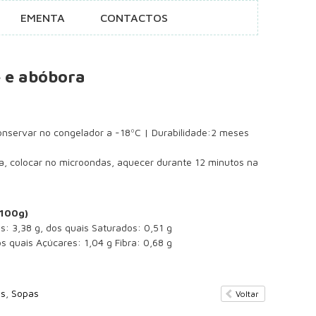
EMENTA
CONTACTOS
 e abóbora
ervar no congelador a -18ºC | Durabilidade:2 meses
a, colocar no microondas, aquecer durante 12 minutos na
 100g)
os: 3,38 g, dos quais Saturados: 0,51 g
s quais Açúcares: 1,04 g Fibra: 0,68 g
os
,
Sopas
Voltar